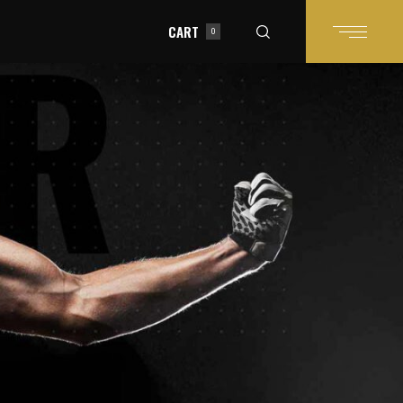
CART
0
in the cart.