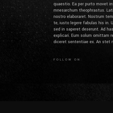
quaestio. Ea per purto movet int
mnesarchum theophrastus. Latin
nostro elaboraret. Nostrum tem
te, iusto legere fabulas his in.
sed in saperet deserunt. Ad ha
explicari. Eum solum omittam r
diceret sententiae ex. An stet 
FOLLOW ON: