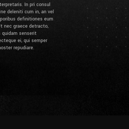
erpretaris. In pri consul
e deleniti cum in, an vel
poribus definitiones eum
 Ut nec graece detracto,
s quidam senserit
ecteque ei, qui semper
noster repudiare.