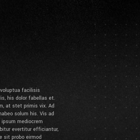
voluptua facilisis
s, his dolor fabellas et.
, at stet primis vix. Ad
abeo solum his. Vis ad
, ipsum mediocrem
itur evertitur efficiantur,
e sit probo eirmod