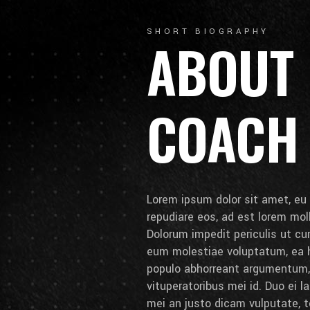
SHORT BIOGRAPHY
ABOUT
COACH
Lorem ipsum dolor sit amet, eu 
repudiare eos, ad est lorem molli
Dolorum impedit periculis ut cum
eum molestiae voluptatum, ea h
populo abhorreant argumentum
vituperatoribus mei id. Duo ei lab
mei an justo dicam vulputate, t