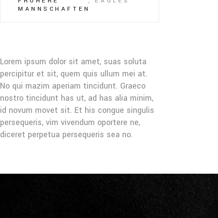
FRÜHERE
, EAGLES
MANNSCHAFTEN
Lorem ipsum dolor sit amet, suas soluta
percipitur et sit, quem quis ullum mei at.
No qui mazim aperiam tincidunt. Graeco
nostro tincidunt has ut, ad has alia minim,
id novum movet sit. Et his congue singulis
persequeris, vim vivendum oportere ne,
diceret perpetua persequeris sea no.