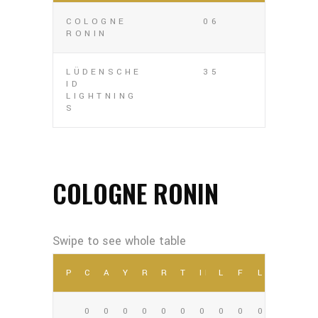
COLOGNE
06
RONIN
LÜDENSCHE
35
ID
LIGHTNING
S
COLOGNE RONIN
POSITION
COMP
ATT
YDS
REC
REC YDS
TD
INT
LNG
FUM
LOST
0
0
0
0
0
0
0
0
0
0