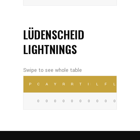
LÜDENSCHEID
LIGHTNINGS
POSITION
COMP
ATT
YDS
REC
REC YDS
TD
INT
LNG
FUM
LOST
0
0
0
0
0
0
0
0
0
0