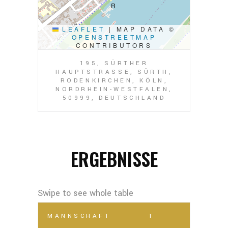
LEAFLET
|
MAP DATA ©
OPENSTREETMAP
CONTRIBUTORS
195, SÜRTHER
HAUPTSTRASSE, SÜRTH, R
ODENKIRCHEN, KÖLN, N
ORDRHEIN-WESTFALEN, 5
0999, DEUTSCHLAND
ERGEBNISSE
MANNSCHAFT
T