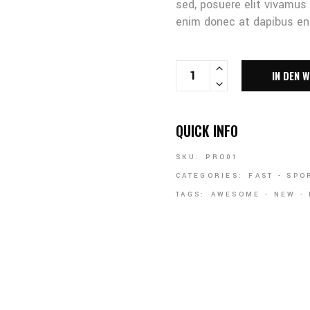
sed, posuere elit vivamus
enim donec at dapibus eni
RUGBY BALL QUANTITY
IN DEN 
QUICK INFO
SKU:
PRO01
CATEGORIES:
FAST
-
SPO
TAGS:
AWESOME
-
NEW
-