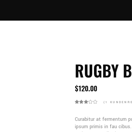
No products 
RUGBY B
$
120.00
(
1
KUNDENRE
Curabitur at fermentum p
ipsum primis in fau cibus.