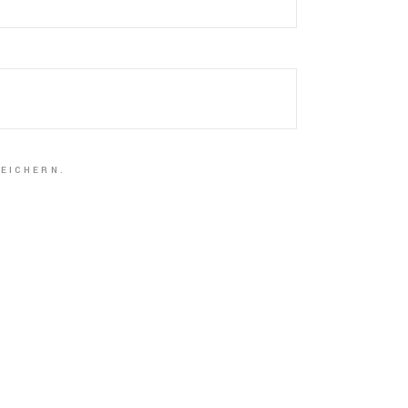
EICHERN.
IN
DEN