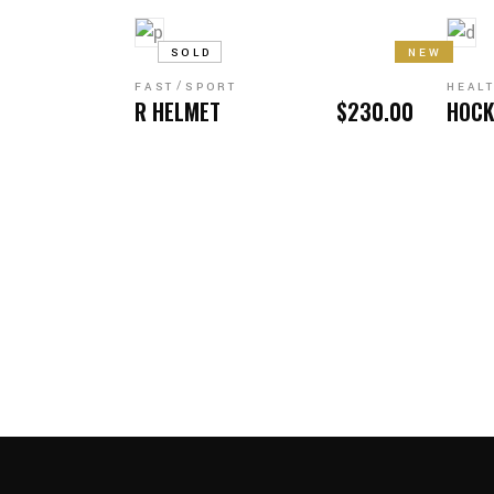
WEITERLESEN
WAR
SOLD
NEW
FAST
SPORT
HEAL
R HELMET
$
230.00
HOCK