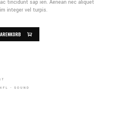
 ac tincidunt sap ien. Aenean nec aliquet
m integer vel turpis.
WARENKORB
RT
NFL
-
SOUND