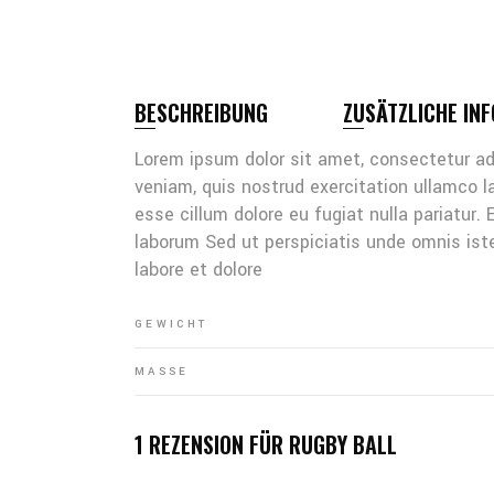
BESCHREIBUNG
ZUSÄTZLICHE IN
Lorem ipsum dolor sit amet, consectetur ad
veniam, quis nostrud exercitation ullamco la
esse cillum dolore eu fugiat nulla pariatur.
laborum Sed ut perspiciatis unde omnis ist
labore et dolore
GEWICHT
MASSE
1 REZENSION FÜR
RUGBY BALL