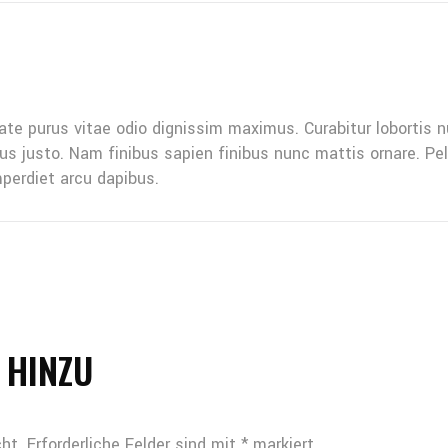
te purus vitae odio dignissim maximus. Curabitur lobortis nu
ibus justo. Nam finibus sapien finibus nunc mattis ornare. P
mperdiet arcu dapibus.
 HINZU
ht.
Erforderliche Felder sind mit
*
markiert