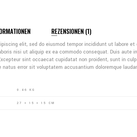
FORMATIONEN
REZENSIONEN (1)
ipiscing elit, sed do eiusmod tempor incididunt ut labore et
boris nisi ut aliquip ex ea commodo consequat. Duis aute irur
 Excepteur sint occaecat cupidatat non proident, sunt in culp
e natus error sit voluptatem accusantium doloremque lauda
0.46 KG
27 × 15 × 15 CM