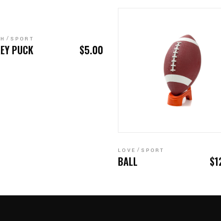
ENKORB
TH
SPORT
EY PUCK
$
5.00
IN DEN WARENKORB
LOVE
SPORT
BALL
$
1