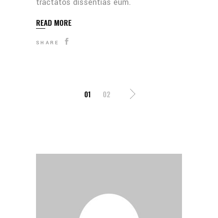
tractatos dissentias eum.
READ MORE
SHARE
SEITENNUMMERI
01
02
DER
BEITRÄGE